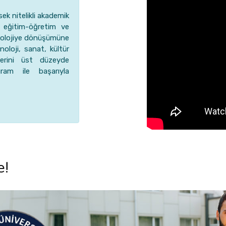
k nitelikli akademik
 eğitim-öğretim ve
knolojiye dönüşümüne
noloji, sanat, kültür
lerini üst düzeyde
ram ile başarıyla
e!