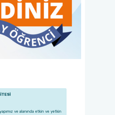
İTESİ
yapımız ve alanında etkin ve yetkin