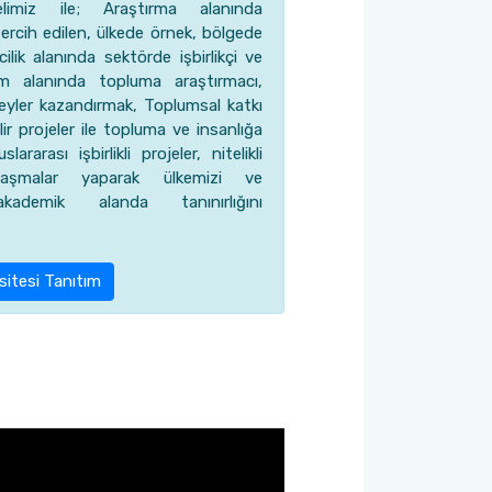
limiz ile; Araştırma alanında
tercih edilen, ülkede örnek, bölgede
cilik alanında sektörde işbirlikçi ve
m alanında topluma araştırmacı,
bireyler kazandırmak, Toplumsal katkı
lir projeler ile topluma ve insanlığa
rarası işbirlikli projeler, nitelikli
anlaşmalar yaparak ülkemizi ve
akademik alanda tanınırlığını
sitesi Tanıtım